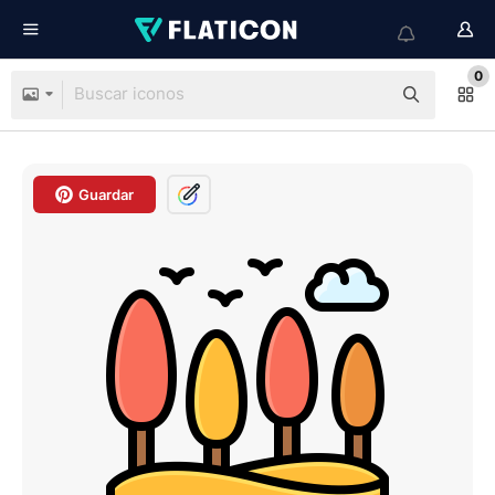
0
Guardar