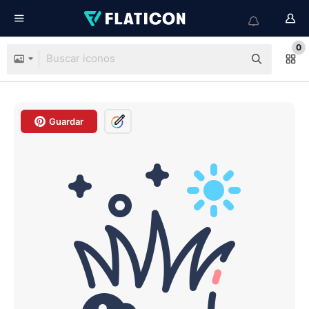
0
Guardar