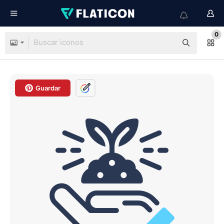
0
Guardar