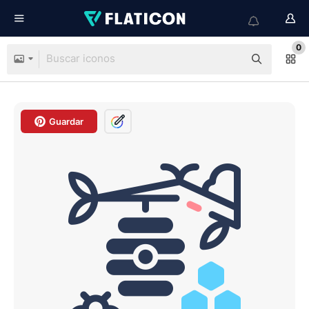
0
Guardar