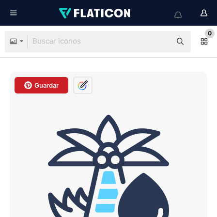
0
Guardar