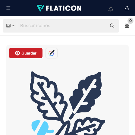
0
Guardar