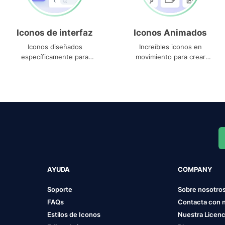
Iconos de interfaz
Iconos Animados
Iconos diseñados
Increíbles iconos en
específicamente para
movimiento para crear
interfaces
proyectos dinámicos
AYUDA
COMPANY
Soporte
Sobre nosotro
FAQs
Contacta con 
Estilos de Iconos
Nuestra Licenc