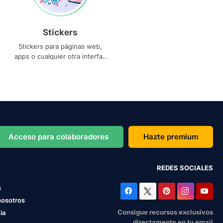
Stickers
Stickers para páginas web,
apps o cualquier otra interfaz
que necesites
Acceso para colaboradores
Hazte premium
REDES SOCIALES
s
nosotros
Consigue recursos exclusivos
ia
directamente en tu email