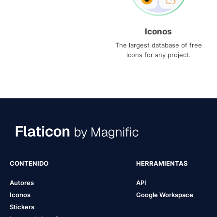
Iconos
The largest database of free
icons for any project.
CONTENIDO
HERRAMIENTAS
Autores
API
Iconos
Google Workspace
Stickers