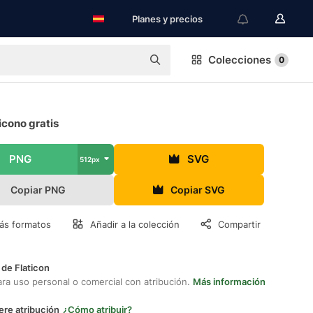
Planes y precios
Colecciones
0
icono gratis
PNG
SVG
512px
Copiar PNG
Copiar SVG
ás formatos
Añadir a la colección
Compartir
 de Flaticon
ara uso personal o comercial con atribución.
Más información
ere atribución
¿Cómo atribuir?