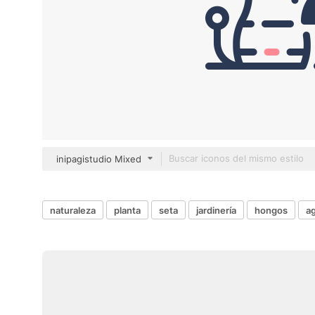
inipagistudio Mixed
naturaleza
planta
seta
jardinería
hongos
ag