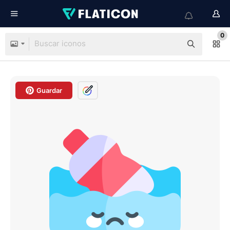
0
Guardar