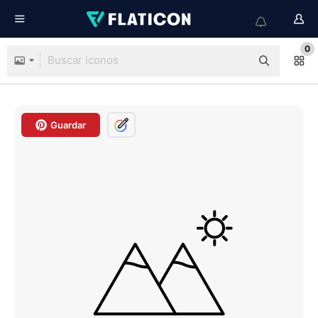
0
Guardar