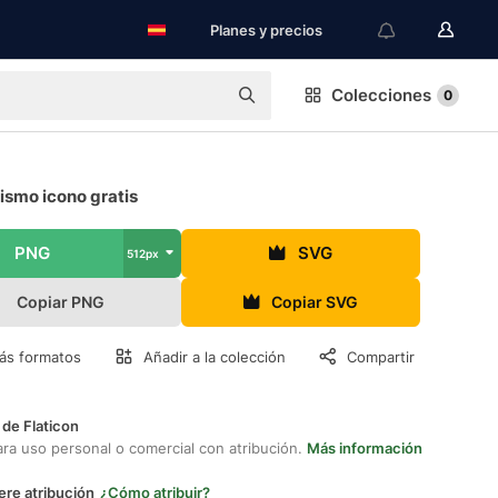
Planes y precios
Colecciones
0
ismo icono gratis
PNG
SVG
512px
Copiar PNG
Copiar SVG
ás formatos
Añadir a la colección
Compartir
 de Flaticon
ara uso personal o comercial con atribución.
Más información
ere atribución
¿Cómo atribuir?