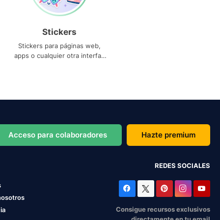
Stickers
Stickers para páginas web,
apps o cualquier otra interfaz
que necesites
Acceso para colaboradores
Hazte premium
REDES SOCIALES
s
nosotros
Consigue recursos exclusivos
ia
directamente en tu email