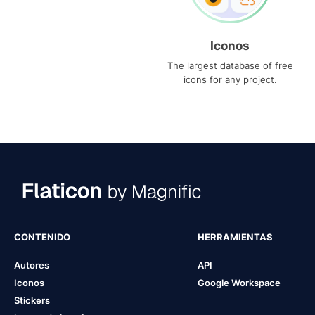
Iconos
The largest database of free
icons for any project.
CONTENIDO
HERRAMIENTAS
Autores
API
Iconos
Google Workspace
Stickers