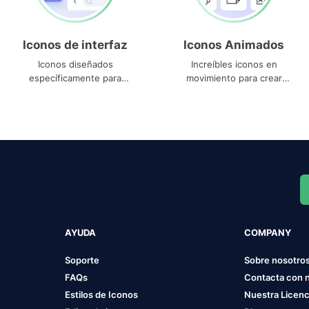
Iconos de interfaz
Iconos Animados
Iconos diseñados
Increíbles iconos en
específicamente para
movimiento para crear
interfaces
proyectos dinámicos
AYUDA
COMPANY
Soporte
Sobre nosotro
FAQs
Contacta con 
Estilos de Iconos
Nuestra Licenc