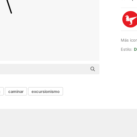
Más ico
Estilo:
D
g
caminar
excursionismo