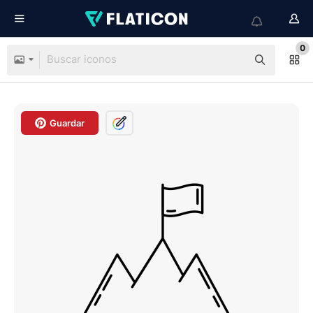
0
Guardar