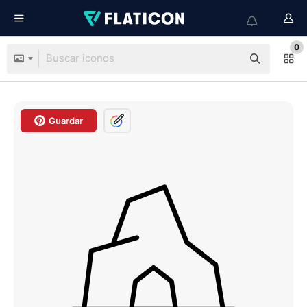
0
Guardar