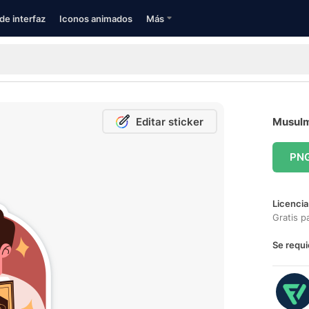
de interfaz
Iconos animados
Más
Editar sticker
Musulm
PN
Licencia
Gratis p
Se requi