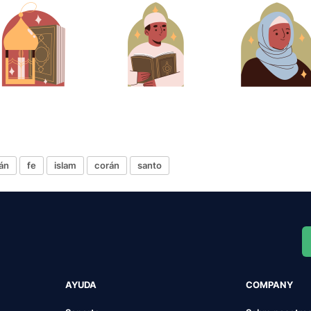
án
fe
islam
corán
santo
AYUDA
COMPANY