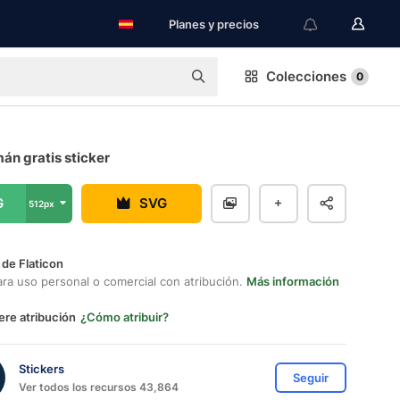
Planes y precios
Colecciones
0
án gratis sticker
G
SVG
512px
 de Flaticon
ara uso personal o comercial con atribución.
Más información
ere atribución
¿Cómo atribuir?
Stickers
Seguir
Ver todos los recursos 43,864