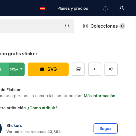
Planes y precios
Colecciones
0
án gratis sticker
G
SVG
512px
 de Flaticon
ara uso personal o comercial con atribución.
Más información
ere atribución
¿Cómo atribuir?
Stickers
Seguir
Ver todos los recursos 43,864