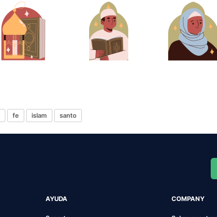
fe
islam
santo
AYUDA
COMPANY