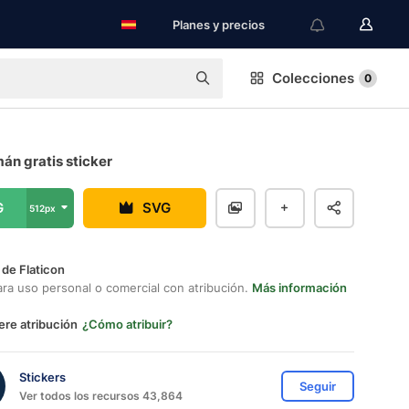
Planes y precios
Colecciones
0
án gratis sticker
G
SVG
512px
 de Flaticon
ara uso personal o comercial con atribución.
Más información
ere atribución
¿Cómo atribuir?
Stickers
Seguir
Ver todos los recursos 43,864