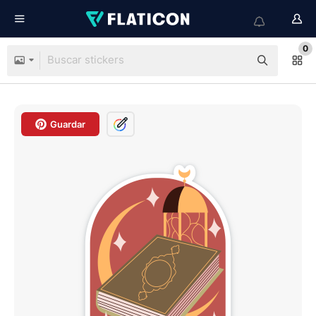
0
Guardar