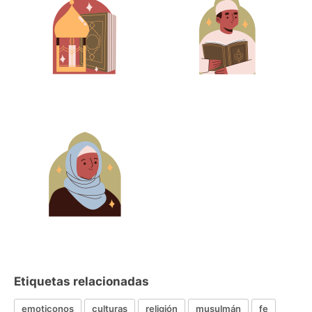
Etiquetas relacionadas
emoticonos
culturas
religión
musulmán
fe