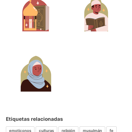
Etiquetas relacionadas
emoticonos
culturas
religión
musulmán
fe