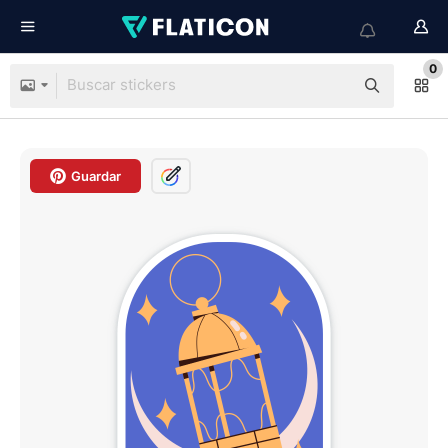
0
Guardar