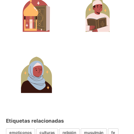
Etiquetas relacionadas
emoticonos
culturas
religión
musulmán
fe