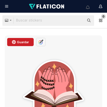
0
Guardar