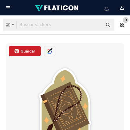
0
Guardar