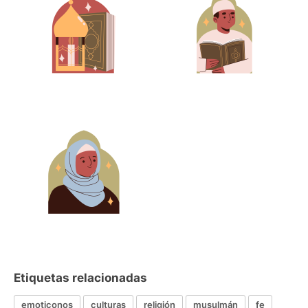
Etiquetas relacionadas
emoticonos
culturas
religión
musulmán
fe