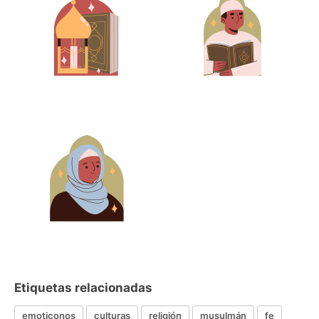
Etiquetas relacionadas
emoticonos
culturas
religión
musulmán
fe