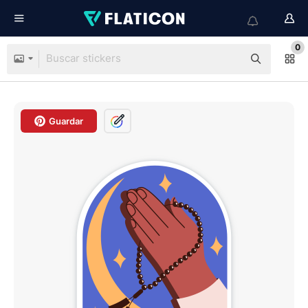
0
Guardar