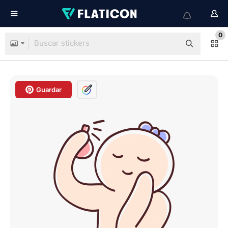
0
Guardar