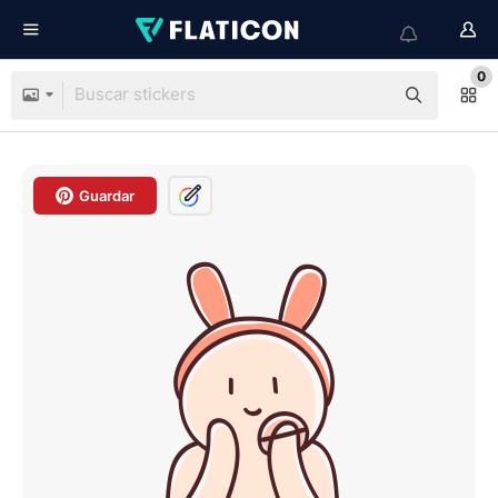
0
Guardar