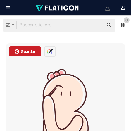
0
Guardar