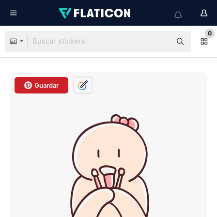
0
Guardar