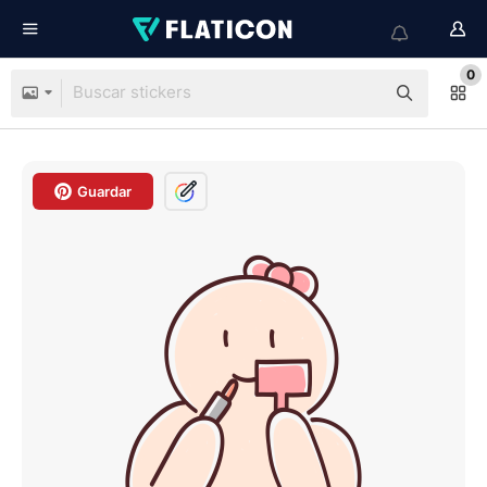
0
Guardar