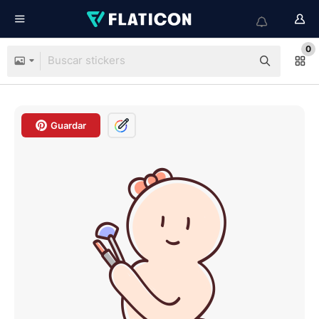
0
Guardar