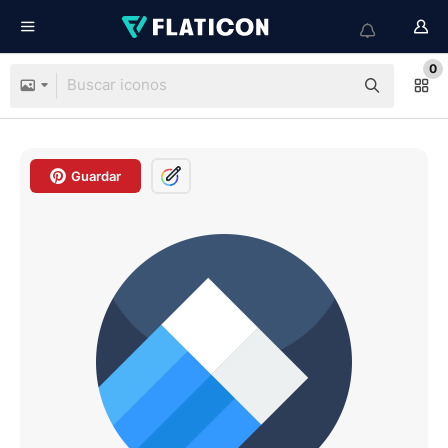
0
Guardar