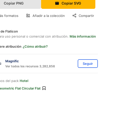
Copiar PNG
Copiar SVG
ás formatos
Añadir a la colección
Compartir
 de Flaticon
ara uso personal o comercial con atribución.
Más información
ere atribución
¿Cómo atribuir?
Magnific
Seguir
Ver todos los recursos 3,282,856
nos del pack
Hotel
eometric Flat Circular Flat