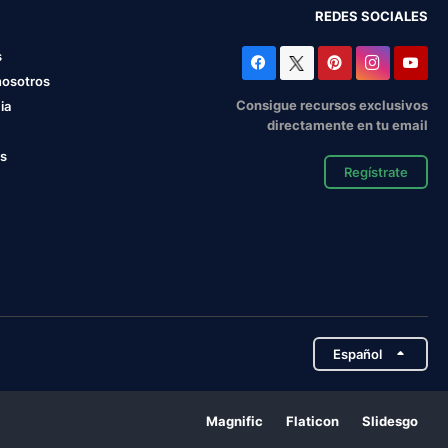
REDES SOCIALES
s
nosotros
Consigue recursos exclusivos
ia
directamente en tu email
os
Regístrate
Español
Magnific
Flaticon
Slidesgo