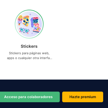
Stickers
Stickers para páginas web,
apps o cualquier otra interfaz
que necesites
Acceso para colaboradores
Hazte premium