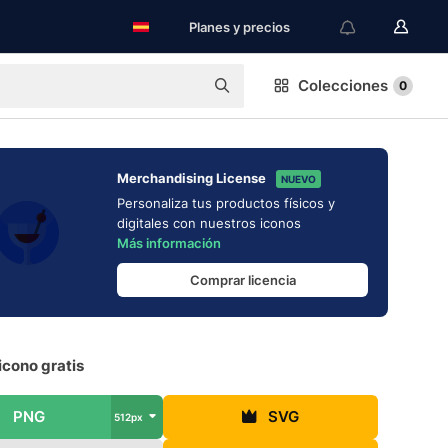
Planes y precios
Colecciones
0
Merchandising License
NUEVO
Personaliza tus productos físicos y
digitales con nuestros iconos
Más información
Comprar licencia
icono gratis
PNG
SVG
512px