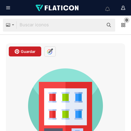
0
Guardar