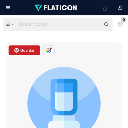
0
Guardar