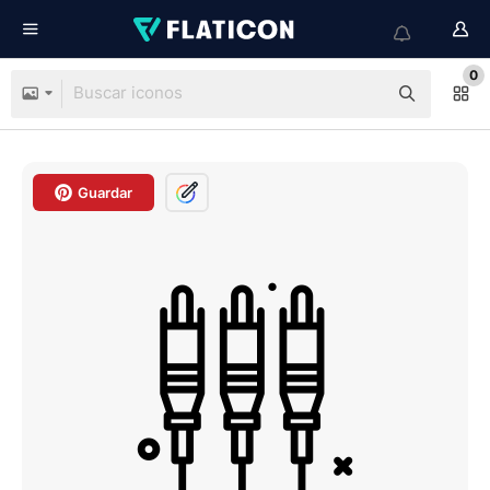
0
Guardar