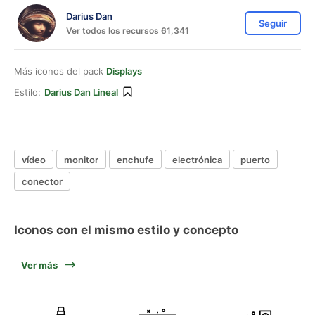
Darius Dan
Seguir
Ver todos los recursos 61,341
Más iconos del pack
Displays
Estilo:
Darius Dan Lineal
vídeo
monitor
enchufe
electrónica
puerto
conector
Iconos con el mismo estilo y concepto
Ver más