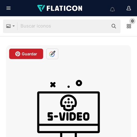
0
Guardar