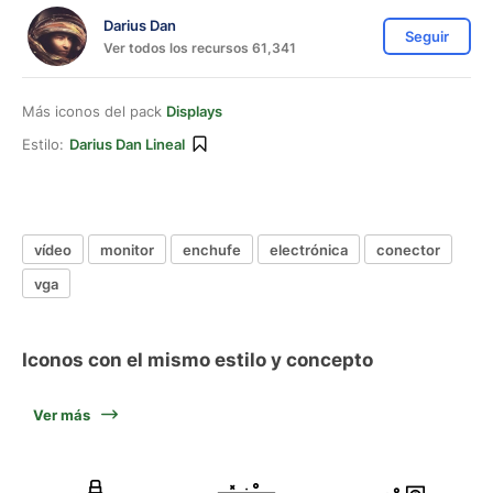
Darius Dan
Seguir
Ver todos los recursos 61,341
Más iconos del pack
Displays
Estilo:
Darius Dan Lineal
vídeo
monitor
enchufe
electrónica
conector
vga
Iconos con el mismo estilo y concepto
Ver más