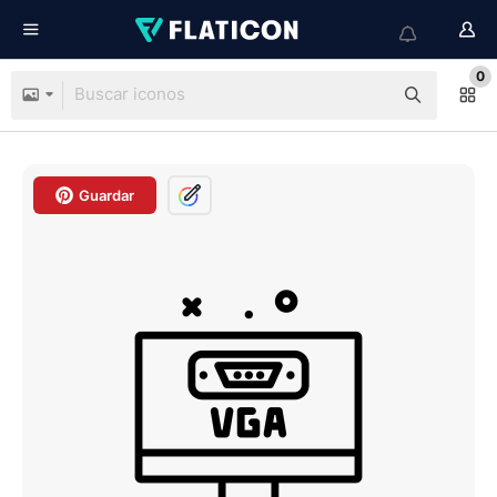
0
Guardar