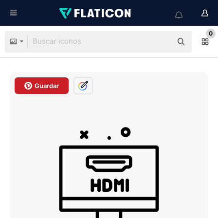
0
Guardar