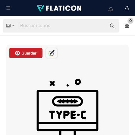
0
Guardar