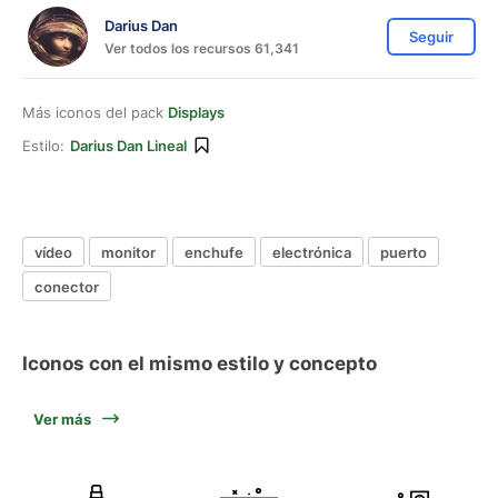
Darius Dan
Seguir
Ver todos los recursos 61,341
Más iconos del pack
Displays
Estilo:
Darius Dan Lineal
vídeo
monitor
enchufe
electrónica
puerto
conector
Iconos con el mismo estilo y concepto
Ver más