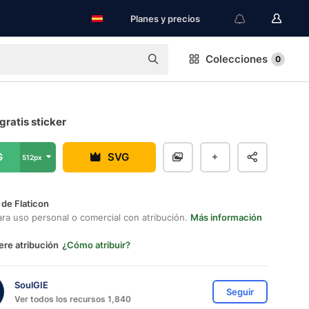
Planes y precios
Colecciones
0
ratis sticker
G
SVG
512px
 de Flaticon
ara uso personal o comercial con atribución.
Más información
ere atribución
¿Cómo atribuir?
SoulGIE
Seguir
Ver todos los recursos 1,840