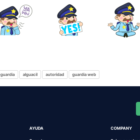
guardia
alguacil
autoridad
guardia web
AYUDA
COMPANY