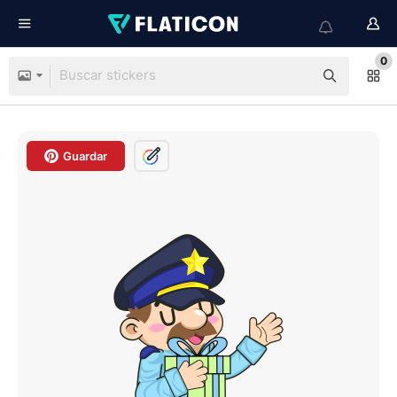
0
Guardar