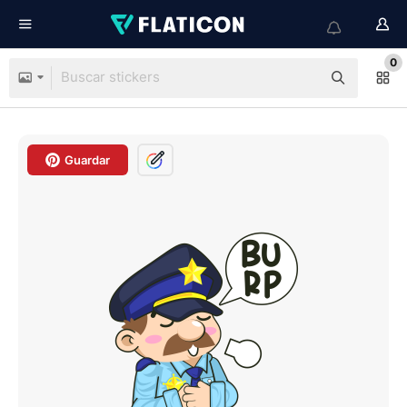
0
Guardar