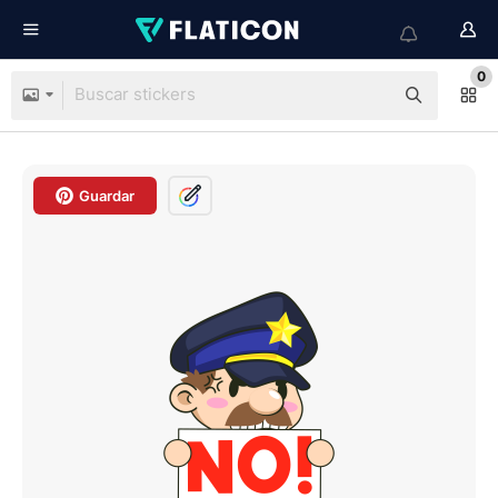
0
Guardar