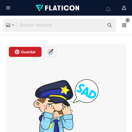
0
Guardar