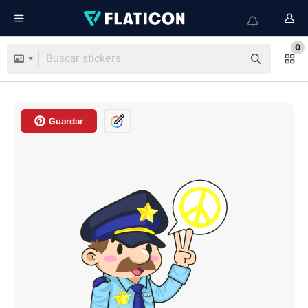
0
Guardar