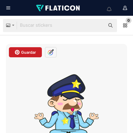
0
Guardar