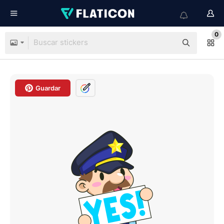
0
Guardar