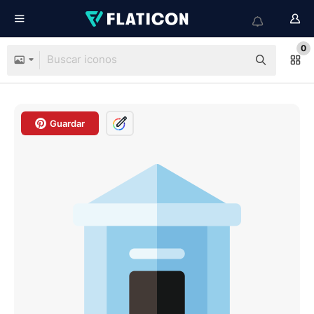
0
Guardar