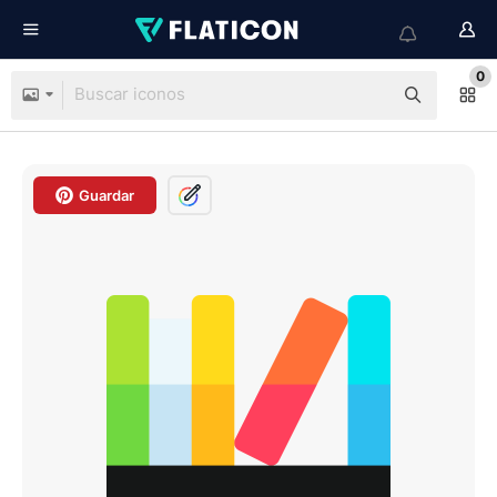
0
Guardar